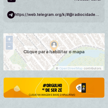
https://web.telegram.org/k/#@radiocidadesat
+
−
Clique para habilitar o mapa
©
OpenStreetMap
contributors.