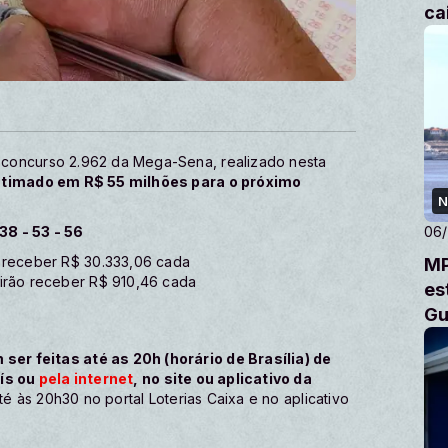
ca
 concurso 2.962 da Mega-Sena, realizado nesta
stimado em R$ 55 milhões para o próximo
N
38 - 53 - 56
06
o receber R$ 30.333,06 cada
MP
 irão receber R$ 910,46 cada
es
Gu
er feitas até as 20h (horário de Brasília) de
aís ou
pela internet
, no site ou aplicativo da
té às 20h30 no portal Loterias Caixa e no aplicativo