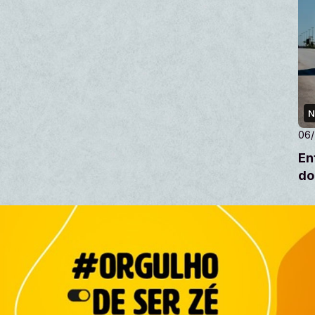
N
06
En
do