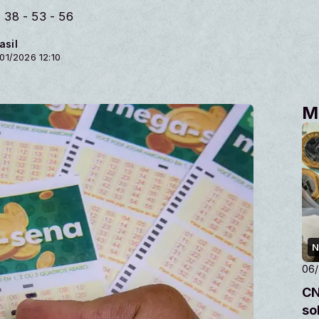
 38 - 53 - 56
asil
01/2026 12:10
M
N
06
CN
so