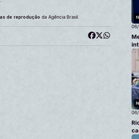
.
cas de reprodução
da Agência Brasil.
N
06
Me
in
N
06
Ri
ca